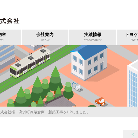
内容
会社案内
実績情報
トヨ
ess
about
archivement
TOYO
式会社様 高洲町冷蔵倉庫 新築工事をUPしました。
<