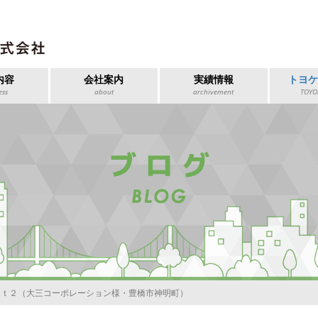
内容
会社案内
実績情報
トヨ
ess
about
archivement
TOYO
ｒｔ２（大三コーポレーション様・豊橋市神明町）