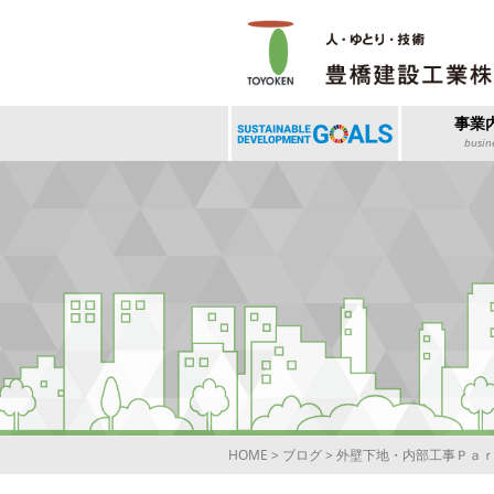
事業
busin
HOME
>
ブログ
>
外壁下地・内部工事Ｐａ