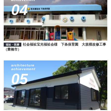
04
社会福祉宝光福祉会様 下条保育園 大規模改修工事
福祉・医療
（豊橋市）
architecture
achievement
05