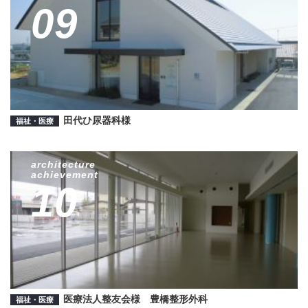
09
田代ひ尿器科様
福祉・医療
architecture
achievement
10
医療法人整友会様 豊橋整形外科
福祉・医療