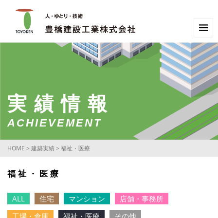
実績情報
ACHIEVEMENT
HOME
>
建築実績
>
福祉・医療
福祉・医療
ALL
住宅
マンション
店舗・事務所
工場・倉庫
福祉・医療
その他