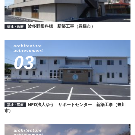
波多野眼科様 新築工事（豊橋市）
福祉・医療
architecture
achievement
03
NPO法人ゆう サポートセンター 新築工事（豊川
福祉・医療
市）
architecture
achievement