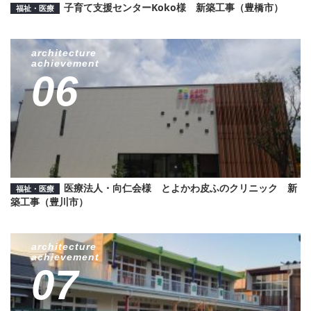
子育て支援センターKoko様 新築工事（豊橋市）
福祉・医療
architecture
achievement
06
医療法人・向仁会様 とよかわ皮ふのクリニック 新
福祉・医療
築工事（豊川市）
architecture
achievement
07